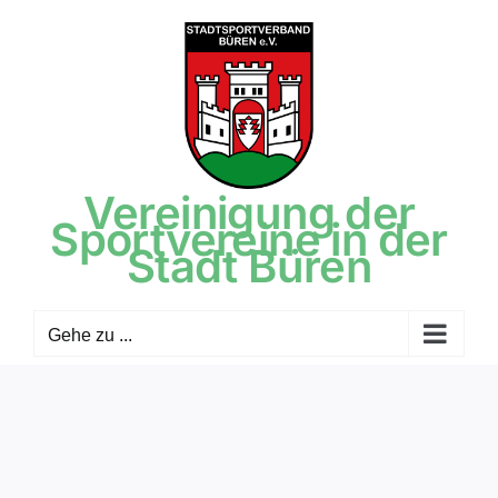
Zum
Inhalt
springen
Vereinigung der
Sportvereine in der
Stadt Büren
Gehe zu ...