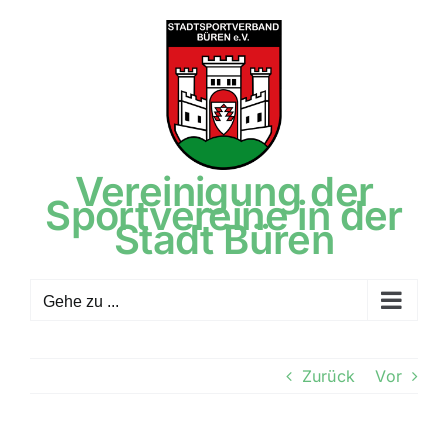
Zum
Inhalt
springen
Vereinigung der
Sportvereine in der
Stadt Büren
Gehe zu ...
Zurück
Vor