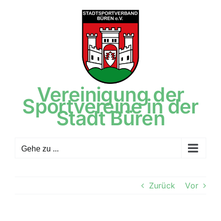
Zum
Inhalt
springen
Vereinigung der
Sportvereine in der
Stadt Büren
Gehe zu ...
Zurück
Vor