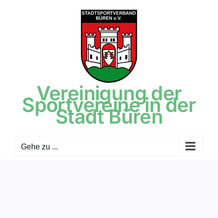
Zum
Inhalt
springen
Vereinigung der
Sportvereine in der
Stadt Büren
Gehe zu ...