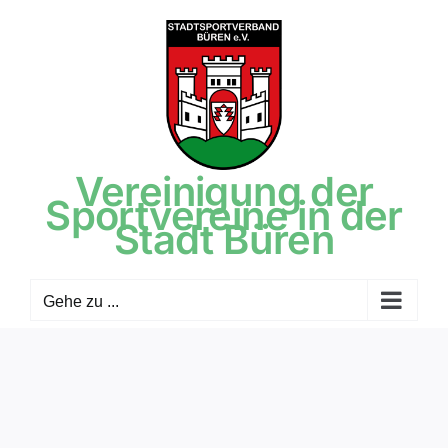
Zum
Inhalt
springen
Vereinigung der
Sportvereine in der
Stadt Büren
Gehe zu ...