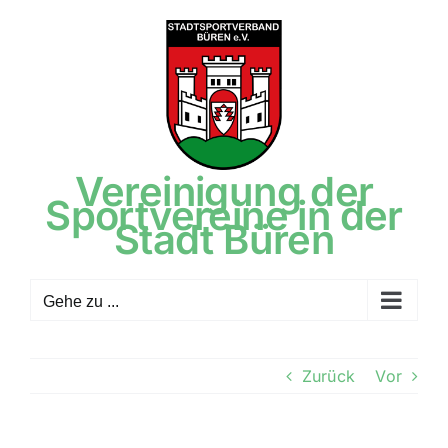
Zum
Inhalt
springen
Vereinigung der
Sportvereine in der
Stadt Büren
Gehe zu ...
Zurück
Vor