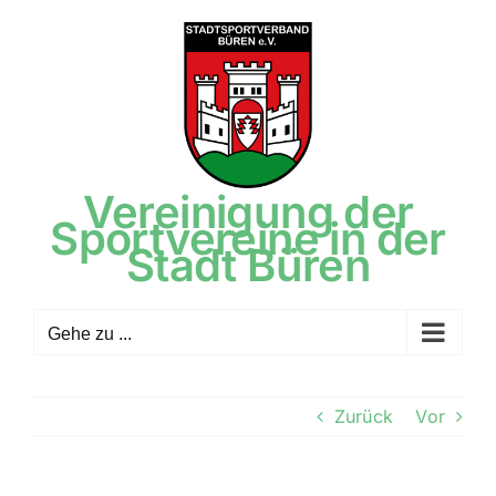
Zum
Inhalt
springen
Vereinigung der
Sportvereine in der
Stadt Büren
Gehe zu ...
Zurück
Vor